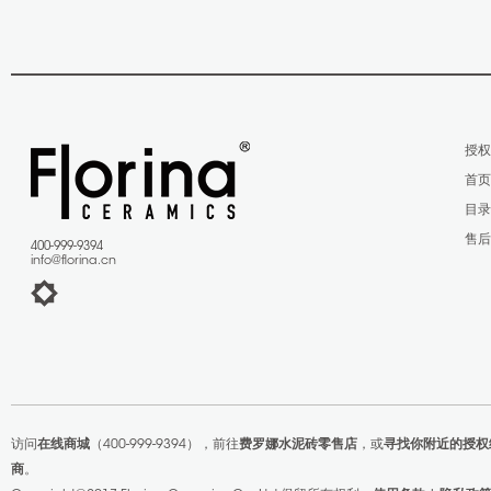
授
首
目
售
400-999-9394
info@florina.cn
访问
在线商城
（400-999-9394），前往
费罗娜水泥砖零售店
，或
寻找你附近的授权
商
。