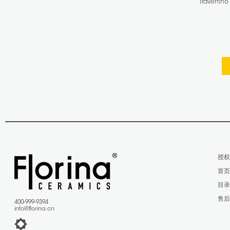
Traverti
授
首
目
售
400-999-9394
info@florina.cn